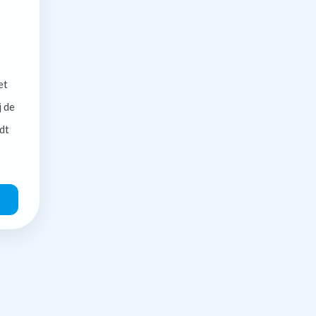
et
j de
dt