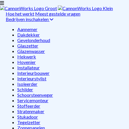
Hoe het werkt
Meest gestelde vragen
Bedrijven inschakelen
Aannemer
Dakdekker
Gevelonderhoud
Glaszetter
Glazenwasser
Hekwerk
Hovenier
Installateur
Interieurbouwer
Interieurstylist
Isoleerder
Schilder
Schoorsteenveger
Servicemonteur
Stoffeerder
Stratenmaker
Stukadoor
Tegelzetter
Zonnepanelen