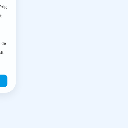
olg
t
j de
dt