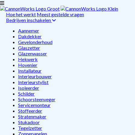
Hoe het werkt
Meest gestelde vragen
Bedrijven inschakelen
Aannemer
Dakdekker
Gevelonderhoud
Glaszetter
Glazenwasser
Hekwerk
Hovenier
Installateur
Interieurbouwer
Interieurstylist
Isoleerder
Schilder
Schoorsteenveger
Servicemonteur
Stoffeerder
Stratenmaker
Stukadoor
Tegelzetter
Zonnepanelen