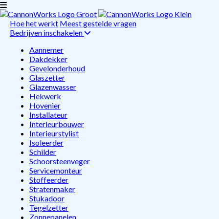
Hoe het werkt
Meest gestelde vragen
Bedrijven inschakelen
Aannemer
Dakdekker
Gevelonderhoud
Glaszetter
Glazenwasser
Hekwerk
Hovenier
Installateur
Interieurbouwer
Interieurstylist
Isoleerder
Schilder
Schoorsteenveger
Servicemonteur
Stoffeerder
Stratenmaker
Stukadoor
Tegelzetter
Zonnepanelen