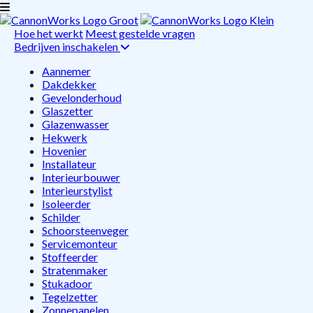
Hoe het werkt
Meest gestelde vragen
Bedrijven inschakelen
Aannemer
Dakdekker
Gevelonderhoud
Glaszetter
Glazenwasser
Hekwerk
Hovenier
Installateur
Interieurbouwer
Interieurstylist
Isoleerder
Schilder
Schoorsteenveger
Servicemonteur
Stoffeerder
Stratenmaker
Stukadoor
Tegelzetter
Zonnepanelen