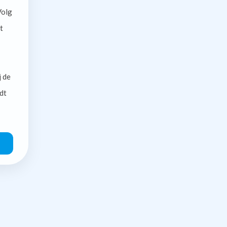
olg
t
j de
dt