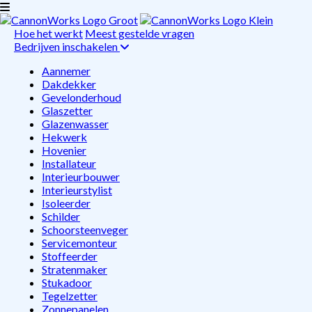
Hoe het werkt
Meest gestelde vragen
Bedrijven inschakelen
Aannemer
Dakdekker
Gevelonderhoud
Glaszetter
Glazenwasser
Hekwerk
Hovenier
Installateur
Interieurbouwer
Interieurstylist
Isoleerder
Schilder
Schoorsteenveger
Servicemonteur
Stoffeerder
Stratenmaker
Stukadoor
Tegelzetter
Zonnepanelen