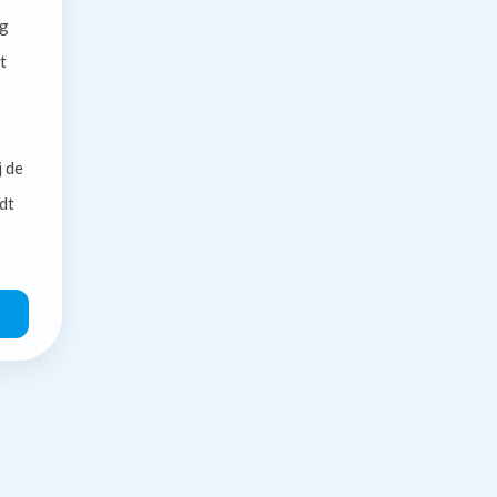
g
t
j de
dt