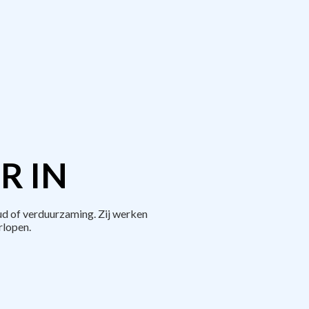
R IN
d of verduurzaming. Zij werken
rlopen.