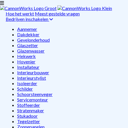
Hoe het werkt
Meest gestelde vragen
Bedrijven inschakelen
Aannemer
Dakdekker
Gevelonderhoud
Glaszetter
Glazenwasser
Hekwerk
Hovenier
Installateur
Interieurbouwer
Interieurstylist
Isoleerder
Schilder
Schoorsteenveger
Servicemonteur
Stoffeerder
Stratenmaker
Stukadoor
Tegelzetter
Zonnepanelen