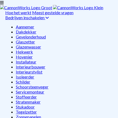
Hoe het werkt
Meest gestelde vragen
Bedrijven inschakelen
Aannemer
Dakdekker
Gevelonderhoud
Glaszetter
Glazenwasser
Hekwerk
Hovenier
Installateur
Interieurbouwer
Interieurstylist
Isoleerder
Schilder
Schoorsteenveger
Servicemonteur
Stoffeerder
Stratenmaker
Stukadoor
Tegelzetter
Zonnepanelen