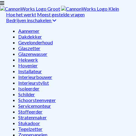
Hoe het werkt
Meest gestelde vragen
Bedrijven inschakelen
Aannemer
Dakdekker
Gevelonderhoud
Glaszetter
Glazenwasser
Hekwerk
Hovenier
Installateur
Interieurbouwer
Interieurstylist
Isoleerder
Schilder
Schoorsteenveger
Servicemonteur
Stoffeerder
Stratenmaker
Stukadoor
Tegelzetter
Zonnepanelen