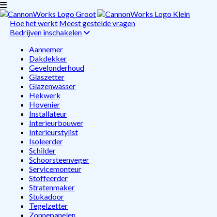
Hoe het werkt
Meest gestelde vragen
Bedrijven inschakelen
Aannemer
Dakdekker
Gevelonderhoud
Glaszetter
Glazenwasser
Hekwerk
Hovenier
Installateur
Interieurbouwer
Interieurstylist
Isoleerder
Schilder
Schoorsteenveger
Servicemonteur
Stoffeerder
Stratenmaker
Stukadoor
Tegelzetter
Zonnepanelen