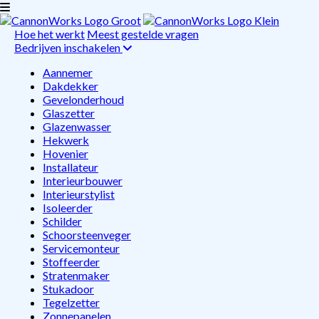
Hoe het werkt
Meest gestelde vragen
Bedrijven inschakelen
Aannemer
Dakdekker
Gevelonderhoud
Glaszetter
Glazenwasser
Hekwerk
Hovenier
Installateur
Interieurbouwer
Interieurstylist
Isoleerder
Schilder
Schoorsteenveger
Servicemonteur
Stoffeerder
Stratenmaker
Stukadoor
Tegelzetter
Zonnepanelen