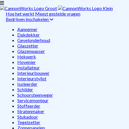
Hoe het werkt
Meest gestelde vragen
Bedrijven inschakelen
Aannemer
Dakdekker
Gevelonderhoud
Glaszetter
Glazenwasser
Hekwerk
Hovenier
Installateur
Interieurbouwer
Interieurstylist
Isoleerder
Schilder
Schoorsteenveger
Servicemonteur
Stoffeerder
Stratenmaker
Stukadoor
Tegelzetter
Zonnepanelen