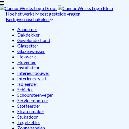
Hoe het werkt
Meest gestelde vragen
Bedrijven inschakelen
Aannemer
Dakdekker
Gevelonderhoud
Glaszetter
Glazenwasser
Hekwerk
Hovenier
Installateur
Interieurbouwer
Interieurstylist
Isoleerder
Schilder
Schoorsteenveger
Servicemonteur
Stoffeerder
Stratenmaker
Stukadoor
Tegelzetter
Zonnepanelen