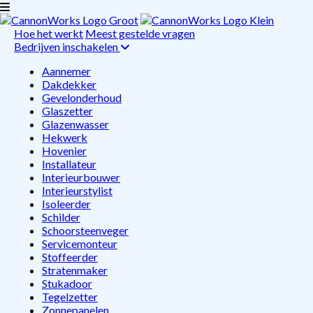
Hoe het werkt
Meest gestelde vragen
Bedrijven inschakelen
Aannemer
Dakdekker
Gevelonderhoud
Glaszetter
Glazenwasser
Hekwerk
Hovenier
Installateur
Interieurbouwer
Interieurstylist
Isoleerder
Schilder
Schoorsteenveger
Servicemonteur
Stoffeerder
Stratenmaker
Stukadoor
Tegelzetter
Zonnepanelen