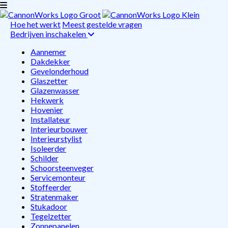
Hoe het werkt
Meest gestelde vragen
Bedrijven inschakelen
Aannemer
Dakdekker
Gevelonderhoud
Glaszetter
Glazenwasser
Hekwerk
Hovenier
Installateur
Interieurbouwer
Interieurstylist
Isoleerder
Schilder
Schoorsteenveger
Servicemonteur
Stoffeerder
Stratenmaker
Stukadoor
Tegelzetter
Zonnepanelen