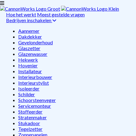
Hoe het werkt
Meest gestelde vragen
Bedrijven inschakelen
Aannemer
Dakdekker
Gevelonderhoud
Glaszetter
Glazenwasser
Hekwerk
Hovenier
Installateur
Interieurbouwer
Interieurstylist
Isoleerder
Schilder
Schoorsteenveger
Servicemonteur
Stoffeerder
Stratenmaker
Stukadoor
Tegelzetter
Zonnepanelen