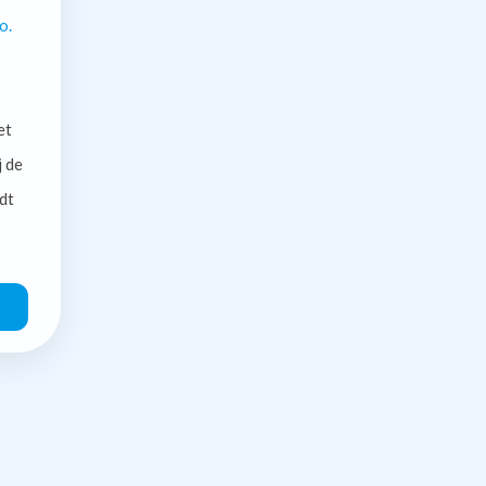
o.
et
j de
dt