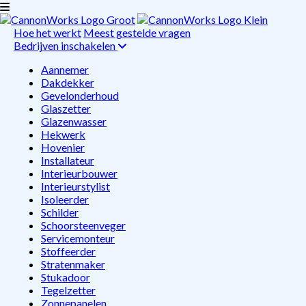
Hoe het werkt
Meest gestelde vragen
Bedrijven inschakelen
Aannemer
Dakdekker
Gevelonderhoud
Glaszetter
Glazenwasser
Hekwerk
Hovenier
Installateur
Interieurbouwer
Interieurstylist
Isoleerder
Schilder
Schoorsteenveger
Servicemonteur
Stoffeerder
Stratenmaker
Stukadoor
Tegelzetter
Zonnepanelen