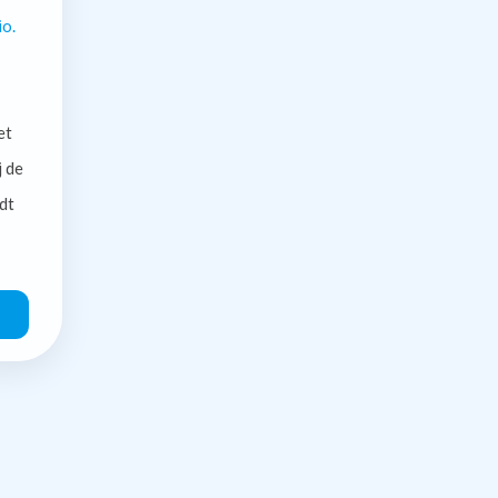
io.
et
j de
dt