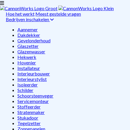
Hoe het werkt
Meest gestelde vragen
Bedrijven inschakelen
Aannemer
Dakdekker
Gevelonderhoud
Glaszetter
Glazenwasser
Hekwerk
Hovenier
Installateur
Interieurbouwer
Interieurstylist
Isoleerder
Schilder
Schoorsteenveger
Servicemonteur
Stoffeerder
Stratenmaker
Stukadoor
Tegelzetter
Zonnepanelen