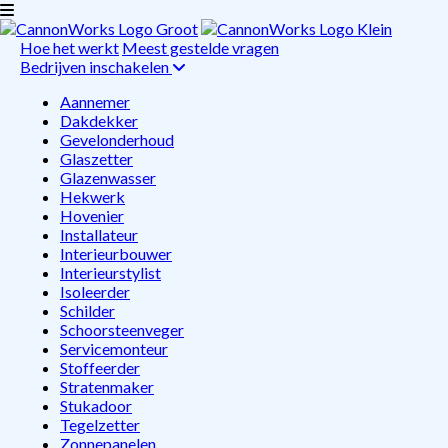
Hoe het werkt
Meest gestelde vragen
Bedrijven inschakelen
Aannemer
Dakdekker
Gevelonderhoud
Glaszetter
Glazenwasser
Hekwerk
Hovenier
Installateur
Interieurbouwer
Interieurstylist
Isoleerder
Schilder
Schoorsteenveger
Servicemonteur
Stoffeerder
Stratenmaker
Stukadoor
Tegelzetter
Zonnepanelen