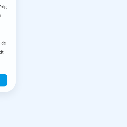
olg
t
j de
dt