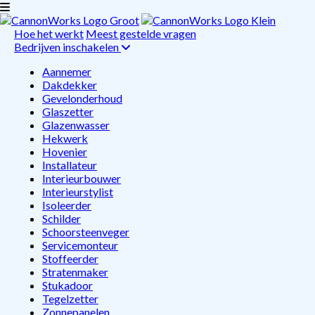
Hoe het werkt
Meest gestelde vragen
Bedrijven inschakelen
Aannemer
Dakdekker
Gevelonderhoud
Glaszetter
Glazenwasser
Hekwerk
Hovenier
Installateur
Interieurbouwer
Interieurstylist
Isoleerder
Schilder
Schoorsteenveger
Servicemonteur
Stoffeerder
Stratenmaker
Stukadoor
Tegelzetter
Zonnepanelen