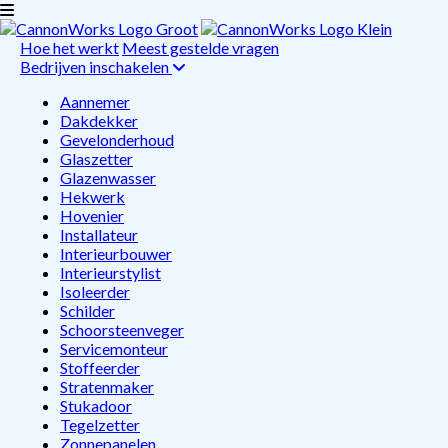
Hoe het werkt
Meest gestelde vragen
Bedrijven inschakelen
Aannemer
Dakdekker
Gevelonderhoud
Glaszetter
Glazenwasser
Hekwerk
Hovenier
Installateur
Interieurbouwer
Interieurstylist
Isoleerder
Schilder
Schoorsteenveger
Servicemonteur
Stoffeerder
Stratenmaker
Stukadoor
Tegelzetter
Zonnepanelen