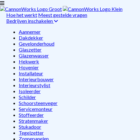
Hoe het werkt
Meest gestelde vragen
Bedrijven inschakelen
Aannemer
Dakdekker
Gevelonderhoud
Glaszetter
Glazenwasser
Hekwerk
Hovenier
Installateur
Interieurbouwer
Interieurstylist
Isoleerder
Schilder
Schoorsteenveger
Servicemonteur
Stoffeerder
Stratenmaker
Stukadoor
Tegelzetter
Zonnepanelen