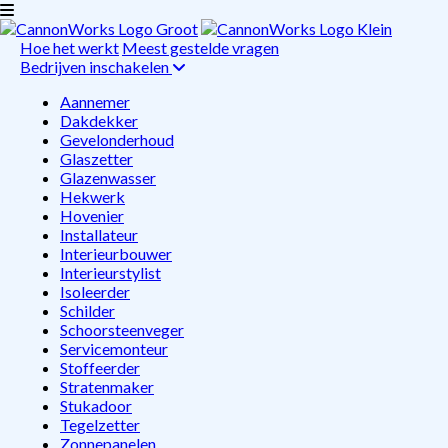
Hoe het werkt
Meest gestelde vragen
Bedrijven inschakelen
Aannemer
Dakdekker
Gevelonderhoud
Glaszetter
Glazenwasser
Hekwerk
Hovenier
Installateur
Interieurbouwer
Interieurstylist
Isoleerder
Schilder
Schoorsteenveger
Servicemonteur
Stoffeerder
Stratenmaker
Stukadoor
Tegelzetter
Zonnepanelen