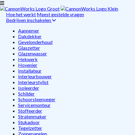
Hoe het werkt
Meest gestelde vragen
Bedrijven inschakelen
Aannemer
Dakdekker
Gevelonderhoud
Glaszetter
Glazenwasser
Hekwerk
Hovenier
Installateur
Interieurbouwer
Interieurstylist
Isoleerder
Schilder
Schoorsteenveger
Servicemonteur
Stoffeerder
Stratenmaker
Stukadoor
Tegelzetter
Zonnepanelen