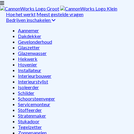
Hoe het werkt
Meest gestelde vragen
Bedrijven inschakelen
Aannemer
Dakdekker
Gevelonderhoud
Glaszetter
Glazenwasser
Hekwerk
Hovenier
Installateur
Interieurbouwer
Interieurstylist
Isoleerder
Schilder
Schoorsteenveger
Servicemonteur
Stoffeerder
Stratenmaker
Stukadoor
Tegelzetter
Zonnepanelen