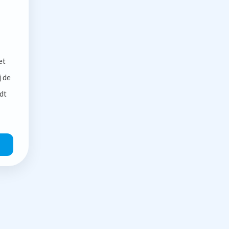
et
j de
dt