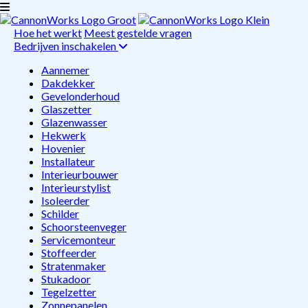
Hoe het werkt
Meest gestelde vragen
Bedrijven inschakelen
Aannemer
Dakdekker
Gevelonderhoud
Glaszetter
Glazenwasser
Hekwerk
Hovenier
Installateur
Interieurbouwer
Interieurstylist
Isoleerder
Schilder
Schoorsteenveger
Servicemonteur
Stoffeerder
Stratenmaker
Stukadoor
Tegelzetter
Zonnepanelen