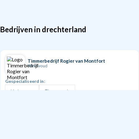
Bedrijven in drechterland
Timmerbedrijf Rogier van Montfort
Westwoud
Gespecialiseerd in:
Verbouwen
Timmerwerk
Serre, veranda of overkapping
Dakkapel
Nieuwbouwen
+1
Doe een aanvraag