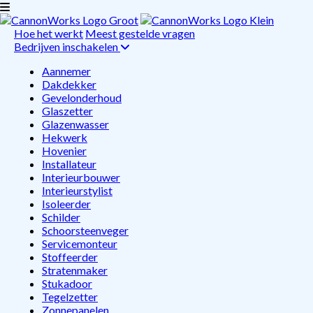
Hoe het werkt
Meest gestelde vragen
Bedrijven inschakelen
Aannemer
Dakdekker
Gevelonderhoud
Glaszetter
Glazenwasser
Hekwerk
Hovenier
Installateur
Interieurbouwer
Interieurstylist
Isoleerder
Schilder
Schoorsteenveger
Servicemonteur
Stoffeerder
Stratenmaker
Stukadoor
Tegelzetter
Zonnepanelen