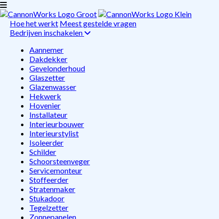
Hoe het werkt
Meest gestelde vragen
Bedrijven inschakelen
Aannemer
Dakdekker
Gevelonderhoud
Glaszetter
Glazenwasser
Hekwerk
Hovenier
Installateur
Interieurbouwer
Interieurstylist
Isoleerder
Schilder
Schoorsteenveger
Servicemonteur
Stoffeerder
Stratenmaker
Stukadoor
Tegelzetter
Zonnepanelen