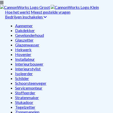
Hoe het werkt
Meest gestelde vragen
Bedrijven inschakelen
Aannemer
Dakdekker
Gevelonderhoud
Glaszetter
Glazenwasser
Hekwerk
Hovenier
Installateur
Interieurbouwer
Interieurstylist
Isoleerder
Schilder
Schoorsteenveger
Servicemonteur
Stoffeerder
Stratenmaker
Stukadoor
Tegelzetter
Zonnepanelen