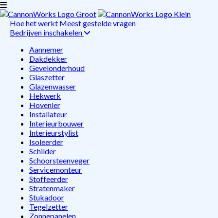
Hoe het werkt
Meest gestelde vragen
Bedrijven inschakelen
Aannemer
Dakdekker
Gevelonderhoud
Glaszetter
Glazenwasser
Hekwerk
Hovenier
Installateur
Interieurbouwer
Interieurstylist
Isoleerder
Schilder
Schoorsteenveger
Servicemonteur
Stoffeerder
Stratenmaker
Stukadoor
Tegelzetter
Zonnepanelen