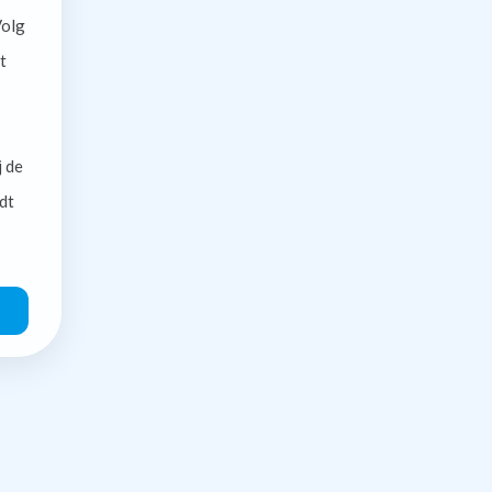
olg
t
j de
dt