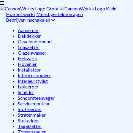
Hoe het werkt
Meest gestelde vragen
Bedrijven inschakelen
Aannemer
Dakdekker
Gevelonderhoud
Glaszetter
Glazenwasser
Hekwerk
Hovenier
Installateur
Interieurbouwer
Interieurstylist
Isoleerder
Schilder
Schoorsteenveger
Servicemonteur
Stoffeerder
Stratenmaker
Stukadoor
Tegelzetter
Zonnepanelen