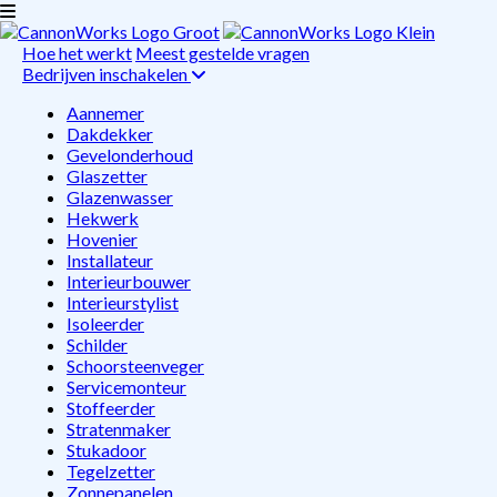
Hoe het werkt
Meest gestelde vragen
Bedrijven inschakelen
Aannemer
Dakdekker
Gevelonderhoud
Glaszetter
Glazenwasser
Hekwerk
Hovenier
Installateur
Interieurbouwer
Interieurstylist
Isoleerder
Schilder
Schoorsteenveger
Servicemonteur
Stoffeerder
Stratenmaker
Stukadoor
Tegelzetter
Zonnepanelen