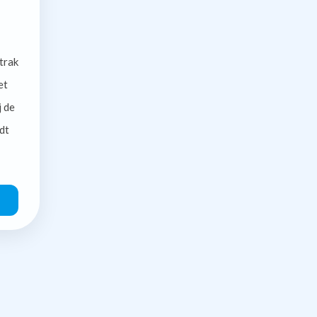
trak
et
j de
dt
O