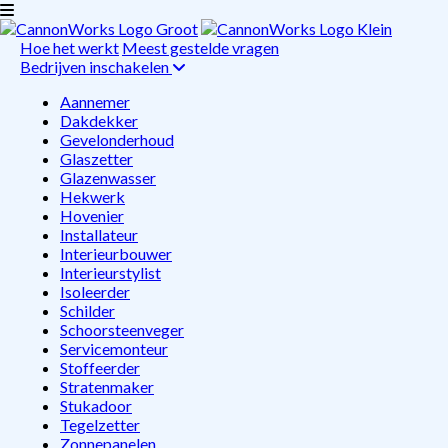
Hoe het werkt
Meest gestelde vragen
Bedrijven inschakelen
Aannemer
Dakdekker
Gevelonderhoud
Glaszetter
Glazenwasser
Hekwerk
Hovenier
Installateur
Interieurbouwer
Interieurstylist
Isoleerder
Schilder
Schoorsteenveger
Servicemonteur
Stoffeerder
Stratenmaker
Stukadoor
Tegelzetter
Zonnepanelen