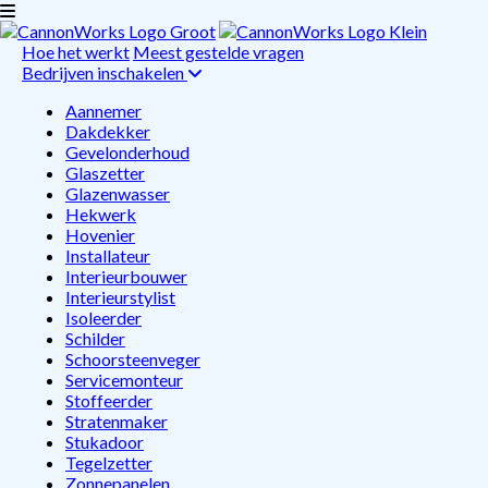
Hoe het werkt
Meest gestelde vragen
Bedrijven inschakelen
Aannemer
Dakdekker
Gevelonderhoud
Glaszetter
Glazenwasser
Hekwerk
Hovenier
Installateur
Interieurbouwer
Interieurstylist
Isoleerder
Schilder
Schoorsteenveger
Servicemonteur
Stoffeerder
Stratenmaker
Stukadoor
Tegelzetter
Zonnepanelen