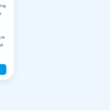
olg
t
j de
dt