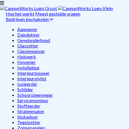
Hoe het werkt
Meest gestelde vragen
Bedrijven inschakelen
Aannemer
Dakdekker
Gevelonderhoud
Glaszetter
Glazenwasser
Hekwerk
Hovenier
Installateur
Interieurbouwer
Interieurstylist
Isoleerder
Schilder
Schoorsteenveger
Servicemonteur
Stoffeerder
Stratenmaker
Stukadoor
Tegelzetter
Zonnepanelen