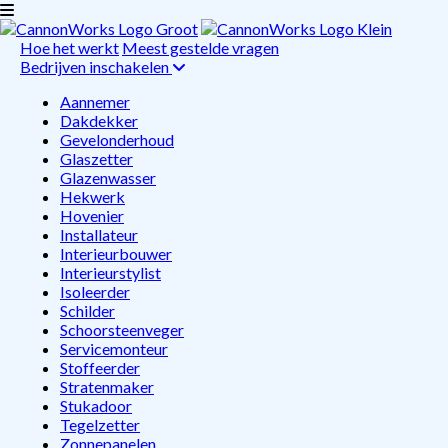
Hoe het werkt
Meest gestelde vragen
Bedrijven inschakelen
Aannemer
Dakdekker
Gevelonderhoud
Glaszetter
Glazenwasser
Hekwerk
Hovenier
Installateur
Interieurbouwer
Interieurstylist
Isoleerder
Schilder
Schoorsteenveger
Servicemonteur
Stoffeerder
Stratenmaker
Stukadoor
Tegelzetter
Zonnepanelen