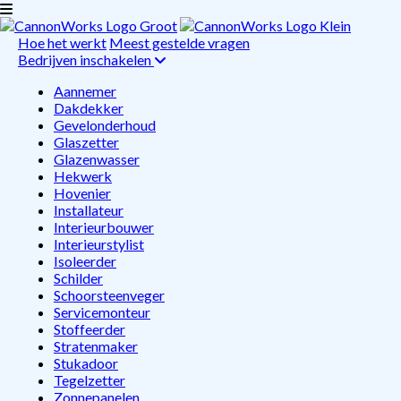
Hoe het werkt
Meest gestelde vragen
Bedrijven inschakelen
Aannemer
Dakdekker
Gevelonderhoud
Glaszetter
Glazenwasser
Hekwerk
Hovenier
Installateur
Interieurbouwer
Interieurstylist
Isoleerder
Schilder
Schoorsteenveger
Servicemonteur
Stoffeerder
Stratenmaker
Stukadoor
Tegelzetter
Zonnepanelen