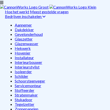
Hoe het werkt
Meest gestelde vragen
Bedrijven inschakelen
Aannemer
Dakdekker
Gevelonderhoud
Glaszetter
Glazenwasser
Hekwerk
Hovenier
Installateur
Interieurbouwer
Interieurstylist
Isoleerder
Schilder
Schoorsteenveger
Servicemonteur
Stoffeerder
Stratenmaker
Stukadoor
Tegelzetter
Zonnepanelen