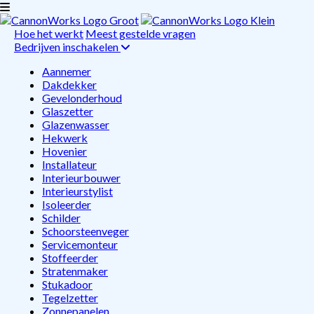
Hoe het werkt
Meest gestelde vragen
Bedrijven inschakelen
Aannemer
Dakdekker
Gevelonderhoud
Glaszetter
Glazenwasser
Hekwerk
Hovenier
Installateur
Interieurbouwer
Interieurstylist
Isoleerder
Schilder
Schoorsteenveger
Servicemonteur
Stoffeerder
Stratenmaker
Stukadoor
Tegelzetter
Zonnepanelen