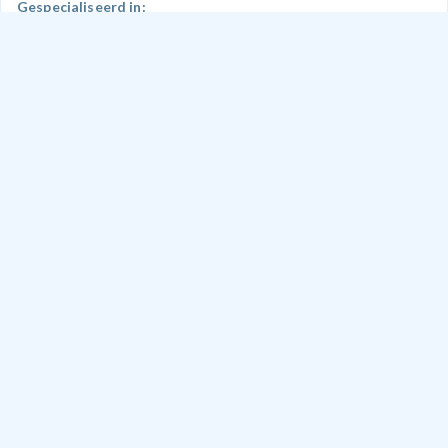
Gespecialiseerd in:
Verbouwen
Timmerwerk
Pannendak
Metselwerk
Serre, veranda of overkapping
+1
Doe een aanvraag
Zetprofiel Heteren B.V.
Heteren
Gespecialiseerd in:
Verbouwen
Doe een aanvraag