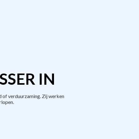
SER IN
 of verduurzaming. Zij werken
rlopen.