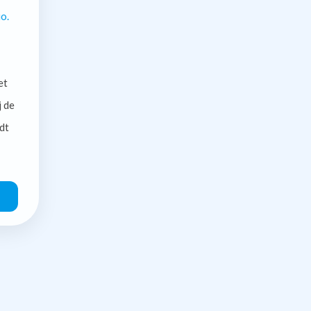
o.
et
j de
dt