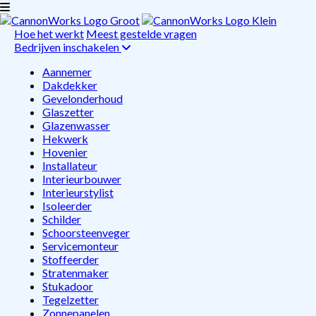
Hoe het werkt
Meest gestelde vragen
Bedrijven inschakelen
Aannemer
Dakdekker
Gevelonderhoud
Glaszetter
Glazenwasser
Hekwerk
Hovenier
Installateur
Interieurbouwer
Interieurstylist
Isoleerder
Schilder
Schoorsteenveger
Servicemonteur
Stoffeerder
Stratenmaker
Stukadoor
Tegelzetter
Zonnepanelen