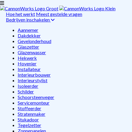
Hoe het werkt
Meest gestelde vragen
Bedrijven inschakelen
Aannemer
Dakdekker
Gevelonderhoud
Glaszetter
Glazenwasser
Hekwerk
Hovenier
Installateur
Interieurbouwer
Interieurstylist
Isoleerder
Schilder
Schoorsteenveger
Servicemonteur
Stoffeerder
Stratenmaker
Stukadoor
Tegelzetter
Zonnepanelen