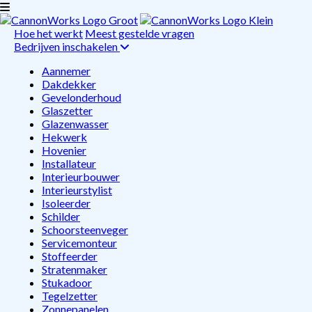
Hoe het werkt
Meest gestelde vragen
Bedrijven inschakelen
Aannemer
Dakdekker
Gevelonderhoud
Glaszetter
Glazenwasser
Hekwerk
Hovenier
Installateur
Interieurbouwer
Interieurstylist
Isoleerder
Schilder
Schoorsteenveger
Servicemonteur
Stoffeerder
Stratenmaker
Stukadoor
Tegelzetter
Zonnepanelen