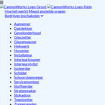
Hoe het werkt
Meest gestelde vragen
Bedrijven inschakelen
Aannemer
Dakdekker
Gevelonderhoud
Glaszetter
Glazenwasser
Hekwerk
Hovenier
Installateur
Interieurbouwer
Interieurstylist
Isoleerder
Schilder
Schoorsteenveger
Servicemonteur
Stoffeerder
Stratenmaker
Stukadoor
Tegelzetter
Zonnepanelen