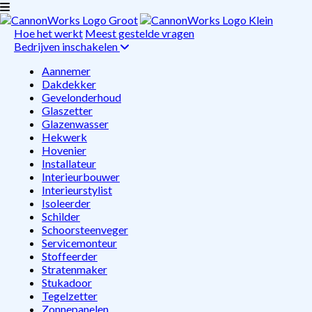
Hoe het werkt
Meest gestelde vragen
Bedrijven inschakelen
Aannemer
Dakdekker
Gevelonderhoud
Glaszetter
Glazenwasser
Hekwerk
Hovenier
Installateur
Interieurbouwer
Interieurstylist
Isoleerder
Schilder
Schoorsteenveger
Servicemonteur
Stoffeerder
Stratenmaker
Stukadoor
Tegelzetter
Zonnepanelen