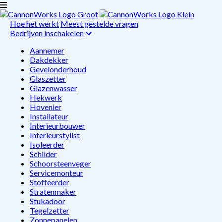
Hoe het werkt
Meest gestelde vragen
Bedrijven inschakelen
Aannemer
Dakdekker
Gevelonderhoud
Glaszetter
Glazenwasser
Hekwerk
Hovenier
Installateur
Interieurbouwer
Interieurstylist
Isoleerder
Schilder
Schoorsteenveger
Servicemonteur
Stoffeerder
Stratenmaker
Stukadoor
Tegelzetter
Zonnepanelen