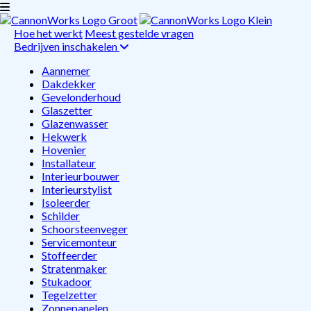
Hoe het werkt
Meest gestelde vragen
Bedrijven inschakelen
Aannemer
Dakdekker
Gevelonderhoud
Glaszetter
Glazenwasser
Hekwerk
Hovenier
Installateur
Interieurbouwer
Interieurstylist
Isoleerder
Schilder
Schoorsteenveger
Servicemonteur
Stoffeerder
Stratenmaker
Stukadoor
Tegelzetter
Zonnepanelen