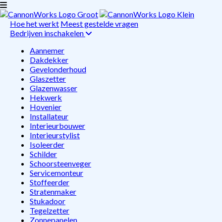
Hoe het werkt
Meest gestelde vragen
Bedrijven inschakelen
Aannemer
Dakdekker
Gevelonderhoud
Glaszetter
Glazenwasser
Hekwerk
Hovenier
Installateur
Interieurbouwer
Interieurstylist
Isoleerder
Schilder
Schoorsteenveger
Servicemonteur
Stoffeerder
Stratenmaker
Stukadoor
Tegelzetter
Zonnepanelen