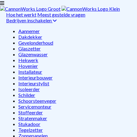
Hoe het werkt
Meest gestelde vragen
Bedrijven inschakelen
Aannemer
Dakdekker
Gevelonderhoud
Glaszetter
Glazenwasser
Hekwerk
Hovenier
Installateur
Interieurbouwer
Interieurstylist
Isoleerder
Schilder
Schoorsteenveger
Servicemonteur
Stoffeerder
Stratenmaker
Stukadoor
Tegelzetter
Zonnepanelen