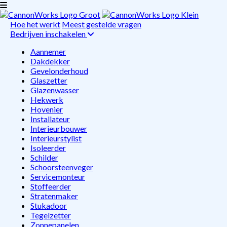
Hoe het werkt
Meest gestelde vragen
Bedrijven inschakelen
Aannemer
Dakdekker
Gevelonderhoud
Glaszetter
Glazenwasser
Hekwerk
Hovenier
Installateur
Interieurbouwer
Interieurstylist
Isoleerder
Schilder
Schoorsteenveger
Servicemonteur
Stoffeerder
Stratenmaker
Stukadoor
Tegelzetter
Zonnepanelen