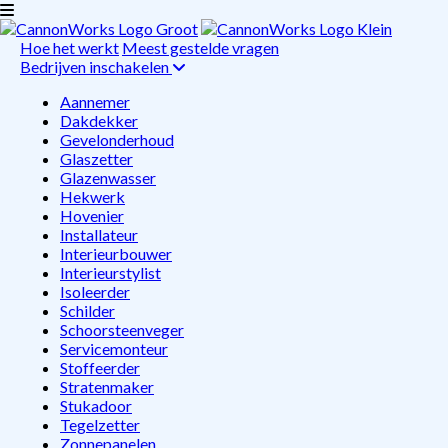
Hoe het werkt
Meest gestelde vragen
Bedrijven inschakelen
Aannemer
Dakdekker
Gevelonderhoud
Glaszetter
Glazenwasser
Hekwerk
Hovenier
Installateur
Interieurbouwer
Interieurstylist
Isoleerder
Schilder
Schoorsteenveger
Servicemonteur
Stoffeerder
Stratenmaker
Stukadoor
Tegelzetter
Zonnepanelen