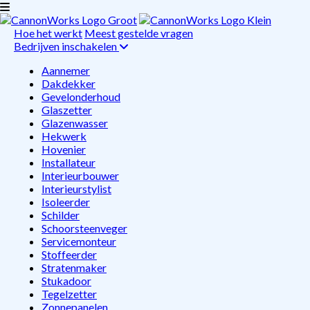
Hoe het werkt
Meest gestelde vragen
Bedrijven inschakelen
Aannemer
Dakdekker
Gevelonderhoud
Glaszetter
Glazenwasser
Hekwerk
Hovenier
Installateur
Interieurbouwer
Interieurstylist
Isoleerder
Schilder
Schoorsteenveger
Servicemonteur
Stoffeerder
Stratenmaker
Stukadoor
Tegelzetter
Zonnepanelen