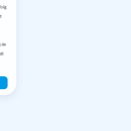
olg
t
j de
dt